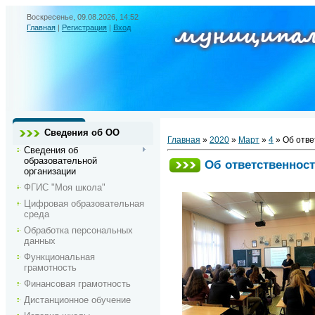
Воскресенье, 09.08.2026, 14:52
Главная
|
Регистрация
|
Вход
Сведения об ОО
Главная
»
2020
»
Март
»
4
» Об отв
Сведения об
образовательной
Об ответственнос
организации
ФГИС "Моя школа"
Цифровая образовательная
среда
Обработка персональных
данных
Функциональная
грамотность
Финансовая грамотность
Дистанционное обучение