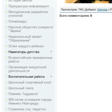
История школы
Прокуратура информирует
Просмотров
:
749
|
Добавил
:
Sekretar
|
Р
Методические разработки
учителей
Всего комментариев
:
0
Олимпиады
Научное общество учащихся
"Эврика"
Национальный проект
"Образование"
Успех каждого ребенка
Навигаторы детства
Всероссийские проверочные
работы
Организация внеурочной
деятельности
Воспитательная работа
Школьный спортивный клуб
Школьный театр
Помним. Гордимся!
800-летие основания города
Нижнего Новгорода
Страничка соц. педагога