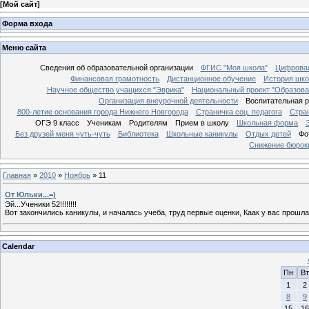
[
Мой сайт
]
Форма входа
Меню сайта
Сведения об образовательной организации
ФГИС "Моя школа"
Цифровая
Финансовая грамотность
Дистанционное обучение
История шк
Научное общество учащихся "Эврика"
Национальный проект "Образова
Организация внеурочной деятельности
Воспитательная 
800-летие основания города Нижнего Новгорода
Страничка соц. педагога
Стра
ОГЭ 9 класс
Ученикам
Родителям
Прием в школу
Школьная форма
Без друзей меня чуть-чуть
Библиотека
Школьные каникулы
Отдых детей
Фо
Снижение бюрокр
Главная
»
2010
»
Ноябрь
»
11
От Юльки...=)
Эй...Ученики 52!!!!!!!!
Вот закончились каникулы, и началась учеба, труд первые оценки, Каак у вас прошла
Calendar
Пн
Вт
1
2
8
9
15
16