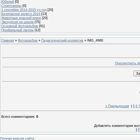
Юбилей
[0]
Спортсмены
[0]
1 сентября 2014-2015 уч год
[20]
Безопасное колесо 2014
[13]
Животные красной книги
[20]
Экскурсия по школе
[75]
Основной фотоальбом
[91]
Профильный лагерь
[12]
Главная
»
Фотоальбом
»
Педагогический коллектив
» IMG_4980
Просмотреть ф
« Предыдущая
|
5
6
Всего комментариев
:
0
Добавлять комментарии могу
[
Р
Полная версия сайта