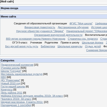
[
Мой сайт
]
Форма входа
Меню сайта
Сведения об образовательной организации
ФГИС "Моя школа"
Цифровая
Финансовая грамотность
Дистанционное обучение
История шк
Научное общество учащихся "Эврика"
Национальный проект "Образова
Организация внеурочной деятельности
Воспитательная 
800-летие основания города Нижнего Новгорода
Страничка соц. педагога
Стра
ОГЭ 9 класс
Ученикам
Родителям
Прием в школу
Школьная форма
Без друзей меня чуть-чуть
Библиотека
Школьные каникулы
Отдых детей
Фо
Снижение бюрокр
Categories
Педагогический коллектив
[15]
Ученики школы
[505]
Школа "Сегодня"
[26]
Фестиваль национальных культур
[68]
КВН
[68]
ДО "Ровесники"
[8]
Новый 2010 год
[24]
Гости нашей школы
[6]
Конкурсы
[0]
День района 2011
[0]
Фабрика ёлочных игрушек декабрь 2010г. 3А класс
[10]
Чкаловск 2010г. 3А класс
[33]
Щедрая масленица, 4 марта 2011г.
[22]
Награждение 1 сентября
[0]