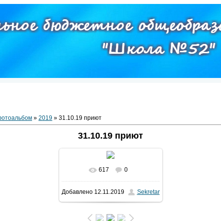
фотоальбом
»
2019
» 31.10.19 приют
31.10.19 приют
617
0
В реальном размере
Добавлено
12.11.2019
Sekretar
800x600
/ 86.0Kb