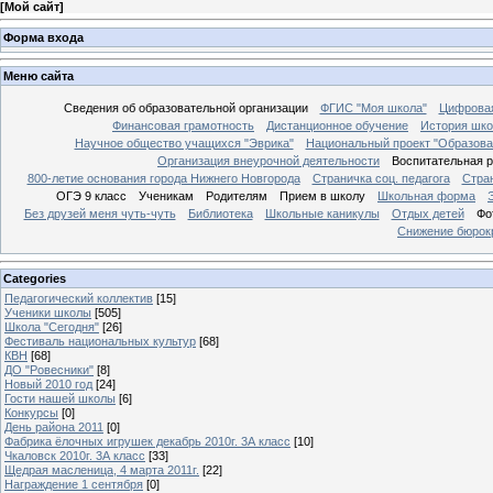
[
Мой сайт
]
Форма входа
Меню сайта
Сведения об образовательной организации
ФГИС "Моя школа"
Цифровая
Финансовая грамотность
Дистанционное обучение
История шк
Научное общество учащихся "Эврика"
Национальный проект "Образова
Организация внеурочной деятельности
Воспитательная 
800-летие основания города Нижнего Новгорода
Страничка соц. педагога
Стра
ОГЭ 9 класс
Ученикам
Родителям
Прием в школу
Школьная форма
Без друзей меня чуть-чуть
Библиотека
Школьные каникулы
Отдых детей
Фо
Снижение бюрокр
Categories
Педагогический коллектив
[15]
Ученики школы
[505]
Школа "Сегодня"
[26]
Фестиваль национальных культур
[68]
КВН
[68]
ДО "Ровесники"
[8]
Новый 2010 год
[24]
Гости нашей школы
[6]
Конкурсы
[0]
День района 2011
[0]
Фабрика ёлочных игрушек декабрь 2010г. 3А класс
[10]
Чкаловск 2010г. 3А класс
[33]
Щедрая масленица, 4 марта 2011г.
[22]
Награждение 1 сентября
[0]