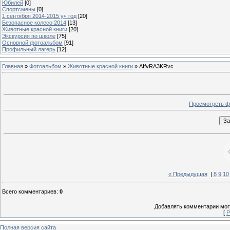
Юбилей
[0]
Спортсмены
[0]
1 сентября 2014-2015 уч год
[20]
Безопасное колесо 2014
[13]
Животные красной книги
[20]
Экскурсия по школе
[75]
Основной фотоальбом
[91]
Профильный лагерь
[12]
Главная
»
Фотоальбом
»
Животные красной книги
» AIfvRA3KRvc
Просмотреть ф
« Предыдущая
|
8
9
10
Всего комментариев
:
0
Добавлять комментарии могу
[
Р
Полная версия сайта